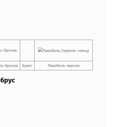
то бронза
Букет
Лакобель черное
 брус