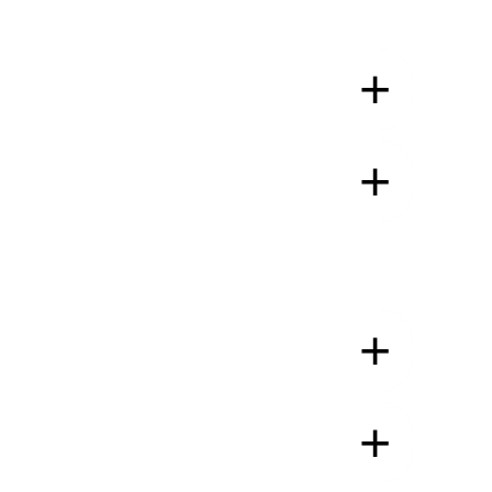
+
+
+
+