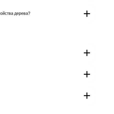
+
войства дерева?
+
+
+