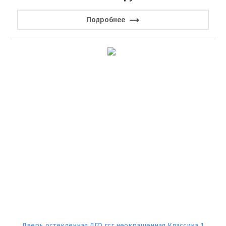
Подробнее
Дверь остекленная ДГО гсг неокрашенная Классика 1