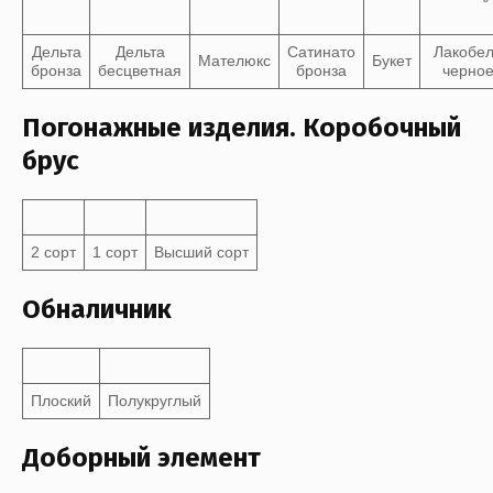
Дельта
Дельта
Сатинато
Лакобе
Мателюкс
Букет
бронза
бесцветная
бронза
черно
Погонажные изделия. Коробочный
брус
2 сорт
1 сорт
Высший сорт
Обналичник
Плоский
Полукруглый
Доборный элемент