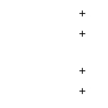
+
+
+
+