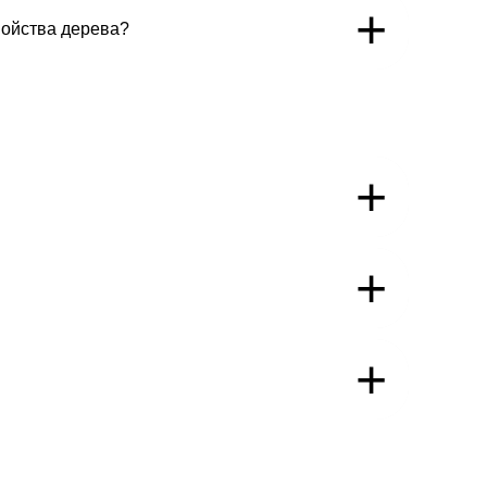
+
войства дерева?
+
+
+