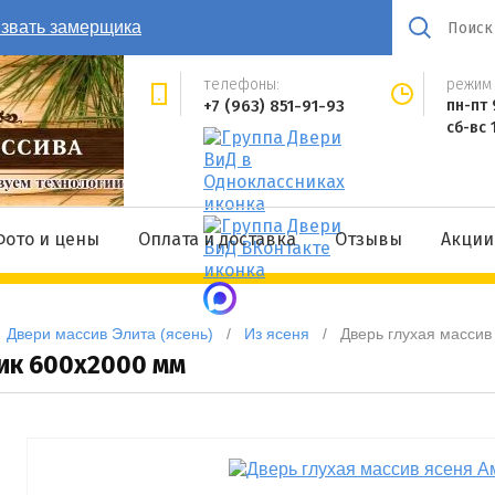
звать замерщика
телефоны:
режим 
+7 (963) 851-91-93
пн-пт 
сб-вс 
Фото и цены
Оплата и доставка
Отзывы
Акции
  
Двери массив Элита (ясень)
   /   
Из ясеня
   /   
Дверь глухая массив
тик 600x2000 мм