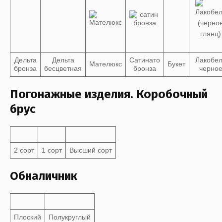
Дельта
Дельта
Сатинато
Лакобе
Мателюкс
Букет
бронза
бесцветная
бронза
черно
Погонажные изделия. Коробочный
брус
2 сорт
1 сорт
Высший сорт
Обналичник
Плоский
Полукруглый