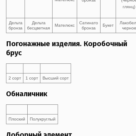
Дельта
Дельта
Сатинато
Лакобе
Мателюкс
Букет
бронза
бесцветная
бронза
черно
Погонажные изделия. Коробочный
брус
2 сорт
1 сорт
Высший сорт
Обналичник
Плоский
Полукруглый
Доборный элемент