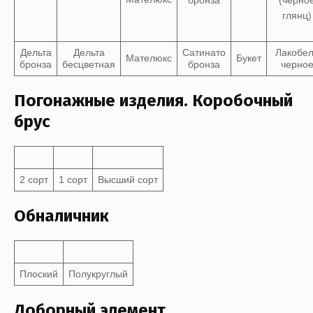
Дельта
Дельта
Сатинато
Лакобе
Мателюкс
Букет
бронза
бесцветная
бронза
черно
Погонажные изделия. Коробочный
брус
2 сорт
1 сорт
Высший сорт
Обналичник
Плоский
Полукруглый
Доборный элемент