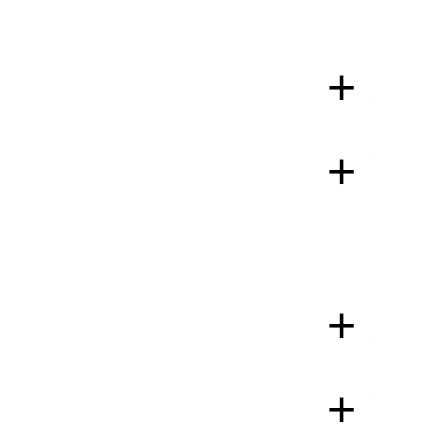
+
+
+
+