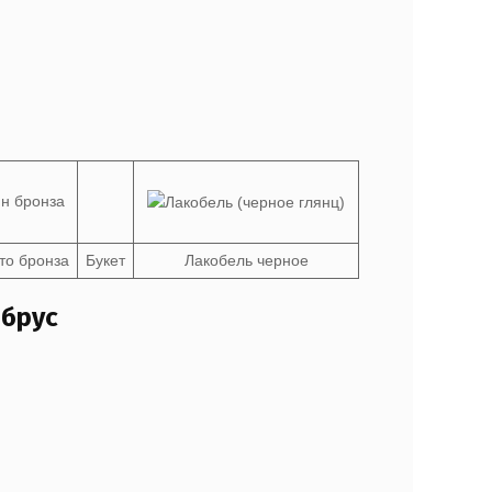
то бронза
Букет
Лакобель черное
 брус