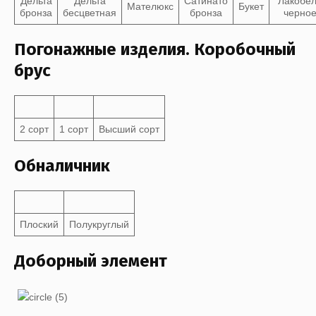
Дельта
Дельта
Сатинато
Лакобе
Мателюкс
Букет
бронза
бесцветная
бронза
черно
Погонажные изделия. Коробочный
брус
2 сорт
1 сорт
Высший сорт
Обналичник
Плоский
Полукруглый
Доборный элемент