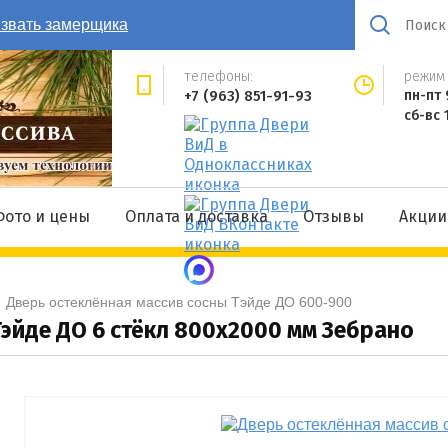
звать замерщика
телефоны:
режим 
+7 (963) 851-91-93
пн-пт 
сб-вс 
Фото и цены
Оплата и доставка
Отзывы
Акции
  
Дверь остеклённая массив сосны Тэйде ДО 600-900
Тэйде ДО 6 стёкл 800x2000 мм Зебрано