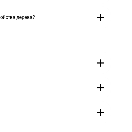
+
войства дерева?
+
+
+