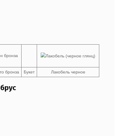
то бронза
Букет
Лакобель черное
 брус