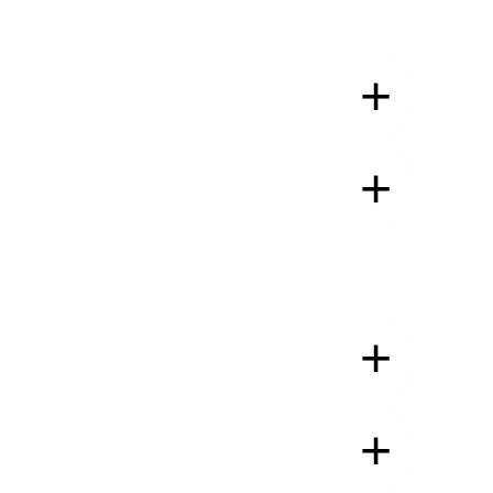
+
+
+
+