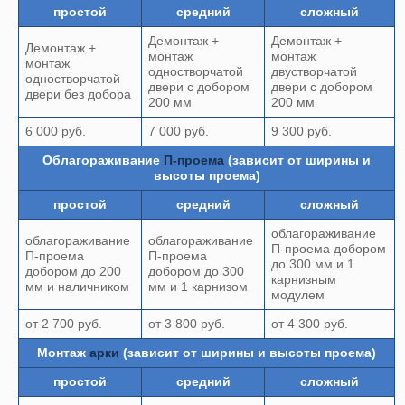
простой
средний
сложный
Демонтаж +
Демонтаж +
Демонтаж +
монтаж
монтаж
монтаж
одностворчатой
двустворчатой
одностворчатой
двери с добором
двери с добором
двери без добора
200 мм
200 мм
6 000 руб.
7 000 руб.
9 300 руб.
Облагораживание
П-проема
(зависит от ширины и
высоты проема)
простой
средний
сложный
облагораживание
облагораживание
облагораживание
П-проема добором
П-проема
П-проема
до 300 мм и 1
добором до 200
добором до 300
карнизным
мм и наличником
мм и 1 карнизом
модулем
от 2 700 руб.
от 3 800 руб.
от 4 300 руб.
Монтаж
арки
(зависит от ширины и высоты проема)
простой
средний
сложный