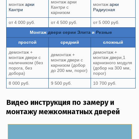
монтаж арки
монтаж
арки
монтаж
арки
Кантри с
Кантри
Радиусная
карнизом
от 4 000 руб.
от 4 500 руб.
от 5 000 руб.
Монтаж
двери серии Элита
и
Резные
простой
средний
сложный
демонтаж +
демонтаж +
демонтаж +
монтаж двери с
монтаж двери,1
монтаж двери с
наличником (без
карнизного модуля
карнизом (добор
порога, без
(добор на 300 мм,
до 200 мм, порог)
добора)
порог)
8 000 руб.
9 500 руб.
10 700 руб.
Видео инструкция по замеру и
монтажу межкомнатных дверей