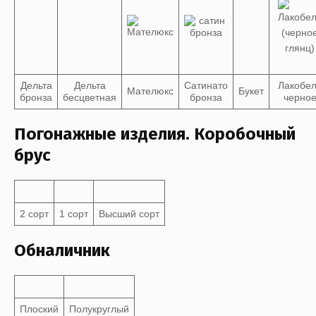
Дельта
Дельта
Сатинато
Лакобе
Мателюкс
Букет
бронза
бесцветная
бронза
черно
Погонажные изделия. Коробочный
брус
2 сорт
1 сорт
Высший сорт
Обналичник
Плоский
Полукруглый