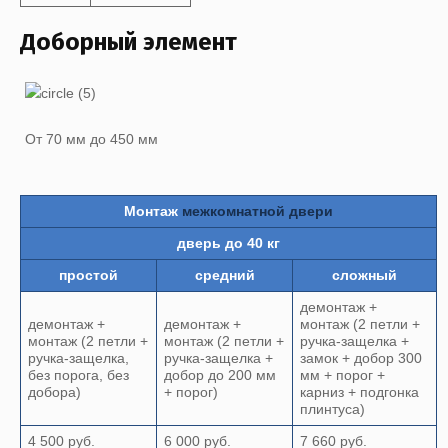
Доборный элемент
От 70 мм до 450 мм
Монтаж
межкомнатной двери
дверь до 40 кг
простой
средний
сложный
демонтаж +
демонтаж +
демонтаж +
монтаж (2 петли +
монтаж (2 петли +
монтаж (2 петли +
ручка-защелка +
ручка-защелка,
ручка-защелка +
замок + добор 300
без порога, без
добор до 200 мм
мм + порог +
добора)
+ порог)
карниз + подгонка
плинтуса)
4 500 руб.
6 000 руб.
7 660 руб.