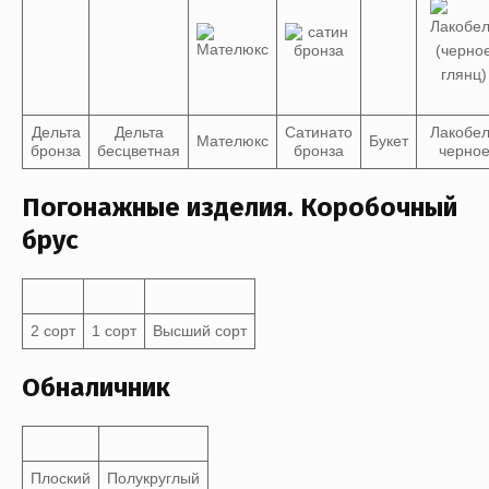
Дельта
Дельта
Сатинато
Лакобе
Мателюкс
Букет
бронза
бесцветная
бронза
черно
Погонажные изделия. Коробочный
брус
2 сорт
1 сорт
Высший сорт
Обналичник
Плоский
Полукруглый