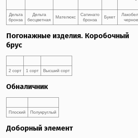
Дельта
Дельта
Сатинато
Лакобе
Мателюкс
Букет
бронза
бесцветная
бронза
черно
Погонажные изделия. Коробочный
брус
2 сорт
1 сорт
Высший сорт
Обналичник
Плоский
Полукруглый
Доборный элемент