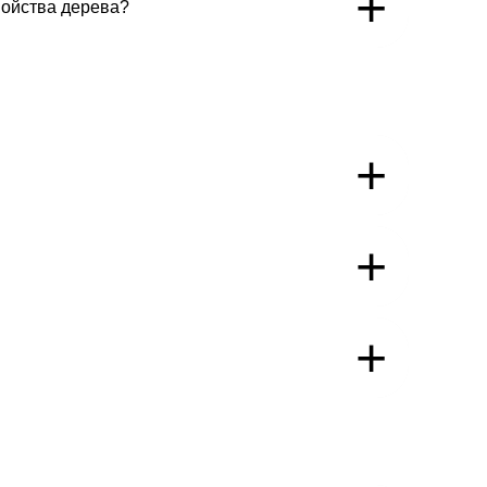
+
войства дерева?
+
+
+