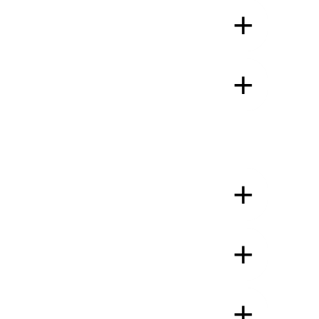
+
+
+
+
+