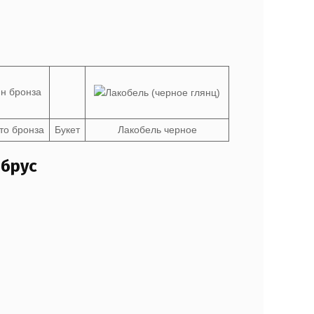
то бронза
Букет
Лакобель черное
 брус