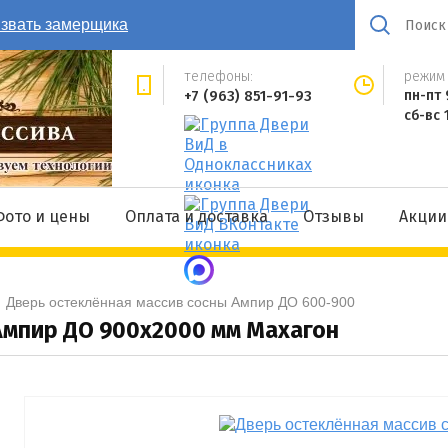
звать замерщика
телефоны:
режим 
+7 (963) 851-91-93
пн-пт 
сб-вс 
Фото и цены
Оплата и доставка
Отзывы
Акции
  
Дверь остеклённая массив сосны Ампир ДО 600-900
Ампир ДО 900x2000 мм Махагон