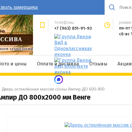
звать замерщика
телефоны:
режим 
+7 (963) 851-91-93
пн-пт 
сб-вс 
Фото и цены
Оплата и доставка
Отзывы
Акции
  
Дверь остеклённая массив сосны Ампир ДО 600-900
Ампир ДО 800x2000 мм Венге