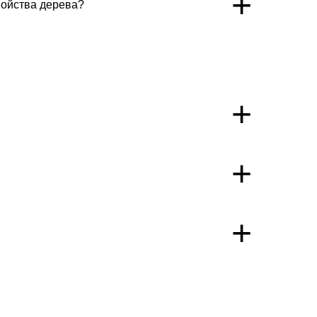
+
войства дерева?
+
+
+