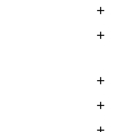
+
+
+
+
+