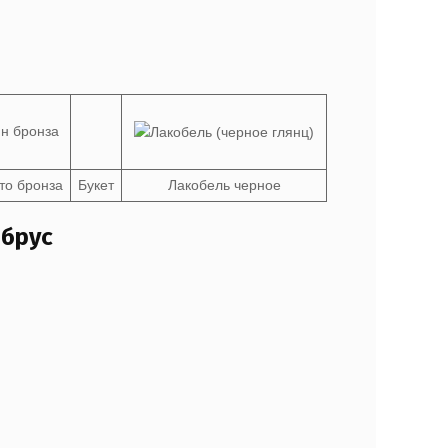
то бронза
Букет
Лакобель черное
 брус