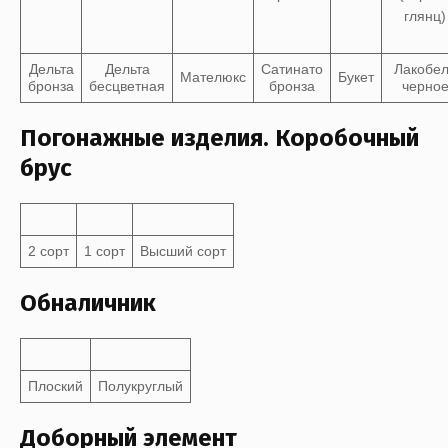
Дельта
Дельта
Сатинато
Лакобе
Мателюкс
Букет
бронза
бесцветная
бронза
черно
Погонажные изделия. Коробочный
брус
2 сорт
1 сорт
Высший сорт
Обналичник
Плоский
Полукруглый
Доборный элемент