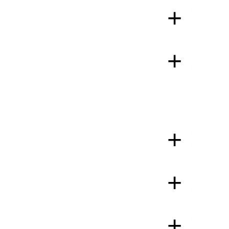
+
+
+
+
+