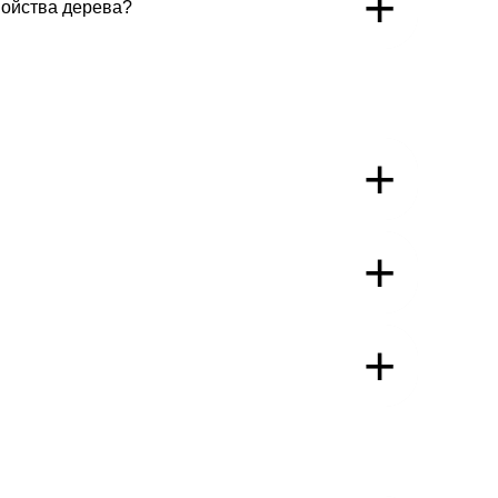
+
войства дерева?
+
+
+