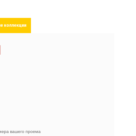
е коллекции
амера вашего проема