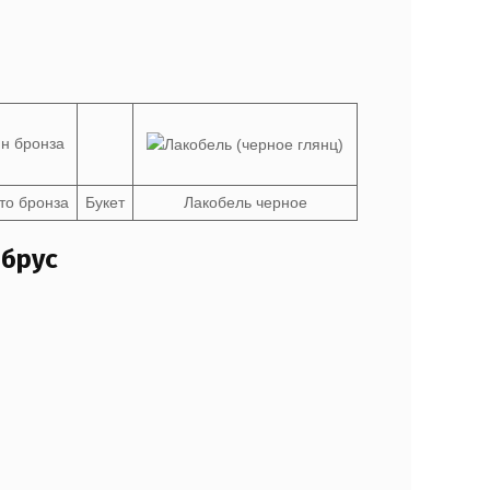
то бронза
Букет
Лакобель черное
 брус